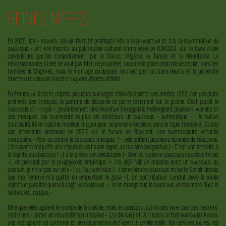
REINES MÈRES
En 2020, les « savoirs, savoir-faire et pratiques liés à la production et à la consommation du
couscous » ont été inscrits au patrimoine culturel immatériel de l'UNESCO, sur la base d'une
candidature portée conjointement par le Maroc, l'Algérie, la Tunisie et la Mauritanie. La
reconnaissance, si elle ne vaut pas titre de propriété, raconte la place centrale de ce plat dans les
familles du Maghreb, mais le montage du dossier ne s'est pas fait sans heurts et la paternité
exacte du couscous suscite toujours d'âpres débats.
En France, où il reste, d'après plusieurs sondages réalisés à partir des années 1990, l'un des plats
préférés des Français, la pomme de discorde se porte rarement sur la graine. C’est plutôt le
couscous dit « royal », probablement une invention hexagonale mélangeant plusieurs viandes et
des merguez, qui tourmente le plus les amateurs de couscous « authentique » – la notion
d’authenticité en cuisine, meilleur moyen pour se prendre les pieds dans le tapis (berbère). Quand
une internaute demande en 2007, sur le forum de Bladi.net, une communauté virtuelle
marocaine, « Pour ou contre le couscous merguez ? », elle obtient plusieurs dizaines de réactions.
L'écrasante majorité des réponses est sans appel, de la saine indignation (« C'est une atteinte à
la dignité du couscous ! ») à la prédiction désabusée (« Bientôt ça sera couscous saucisse frites
»), en passant par la prophylaxie empirique (« J'ai déjà fait un malaise avec un couscous au
poisson, je n'irai pas au-delà ») ou l'autodérision (« J'aime bien le couscous en boite Garbit depuis
que ma femme m'a quitté en emportant le
gsaa
»). Un contributeur conclut avec la seule
objection possible quand il s'agit de couscous : « Je ne mange que le couscous de ma mère. Tout le
reste c'est du pipo. »
Mille querelles agitent le monde de la cuisine, mais le couscous, qui n’a pas livré tous ses secrets,
reste une « arme de réconciliation massive » (
Le Monde
) et, à travers le festival Kouss·Kouss,
une métaphore du commun et une incarnation de l’identité de Marseille. Par-delà les joutes, les