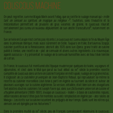
COUSCOUS MACHINE
On peut regretter, comme Wagda Marin avant Fellag, que se raréfie le roulage manuel qui
«
mêle
8
tant de sensuel au spirituel, de magique au religieux
»
. Toutefois, sans l’industrie et la
mécanisation permettant de produire de gros volumes de graine, le couscous n’aurait
9
certainement pas connu un nouveau déploiement de
son destin transculturel
, notamment en
France.
Son arrivée en Europe n’est certes pas récente. Le couscous est connu depuis la fin du Moyen Âge
dans la péninsule Ibérique, mais aussi sûrement en Sicile. Toujours en Italie, Bartolomeo Scappi,
cuisinier pontifical de la Renaissance, décrivit dès 1570 dans son
Opera
, grand traité de cuisine
publié à Venise, une recette de « plat de semoule et divers autres ingrédients à la mauresque,
appelé
succussu
». Il y présentait le roulage de la semoule humidifiée avec de l’eau tiède teintée
de safran.
En France, le couscous fut mentionné dès l’époque moderne par quelques écrivains, voyageurs et
e
diplomates, et c’est dans le Midi que parut au tout début du xx
siècle la première recette
complète de couscous dans un livre de cuisine française en métropole, roulage de la graine inclus.
Il s’agissait de
La cuisinière provençale
de Jean-Baptiste Reboul, qui reproduisait lui-même la
recette du cuisinier marseillais Léon Isnard, parti en Algérie au tournant du siècle et auteur de
plusieurs ouvrages sur la cuisine algérienne. Sa version, détaillée, était bien loin des divagations
fantaisistes d’autres cuisiniers tel Joseph Favre qui, dans son
Dictionnaire universel de cuisine et
d’hygiène alimentaire
(1889-1891), évoque un couscous « indien » à base de sauterelles repues,
débarrassées de leurs têtes puis fermentées au soleil, remplacées en Algérie par « des raisins de
Malaga ». Les écrits sur la cuisine racontent les préjugés de leur temps. Quels sont les nôtres qui,
demain, seront épinglés par les historiens ?
e
Dans la première moitié du xx
siècle, peu de Français connaissaient néanmoins le couscous.