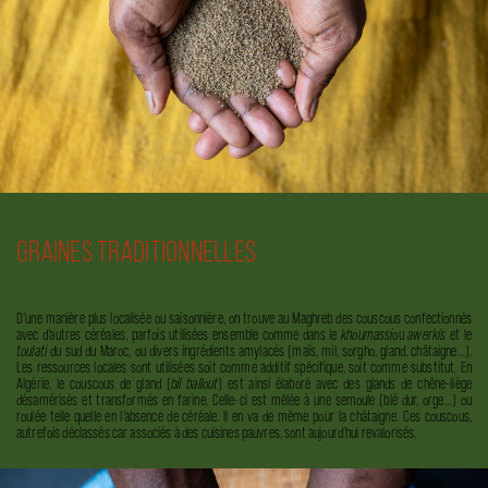
GRAINES TRADITIONNELLES
D’une manière plus localisée ou saisonnière, on trouve au Maghreb des couscous confectionnés
avec d’autres céréales, parfois utilisées ensemble comme dans le
khoumassi
ou
awerkis
et le
toulati
du sud du Maroc, ou divers ingrédients amylacés (maïs, mil, sorgho, gland, châtaigne…).
Les ressources locales sont utilisées soit comme additif spécifique, soit comme substitut. En
Algérie, le couscous de gland (
bil ballout
) est ainsi élaboré avec des glands de chêne-liège
désamérisés et transformés en farine. Celle-ci est mêlée à une semoule (blé dur, orge…) ou
roulée telle quelle en l’absence de céréale. Il en va de même pour la châtaigne. Ces couscous,
autrefois déclassés car associés à des cuisines pauvres, sont aujourd’hui revalorisés.