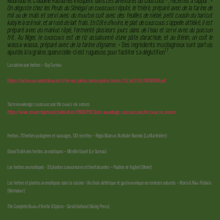
Mouhoub et Claudine Rabaa les évoquent dans
Les aventures du couscous
, recettes à l'appui : «
On déguste chez les Peuls du Sénégal un couscous réputé, le
thiéré
, préparé avec de la farine de
mil ou de maïs et servi avec du mouton cuit avec des feuilles de niébé, petit cousin du haricot
kabyle à œil noir, et arrosé de lait frais. En Côte d'Ivoire, le plat de couscous s'appelle attiéké, il est
préparé avec du manioc râpé, fermenté plusieurs jours dans de l'eau et servi avec du poisson
frit. Au Niger, le couscous est de riz assaisonné d'une pâte d'arachide, et au Bénin, on cuit le
wassa-wassa
, préparé avec de la farine d'igname.
» Des ingrédients mucilagineux sont parfois
17
ajoutés à la graine, quand celle-ci est rugueuse,
pour faciliter sa déglutition
.
La cuisine aux herbes — Guy Soreau
https://horizon.documentation.ird.fr/exl-doc/pleins_textes/pleins_textes_7/b_fdi_51-52/010019594.pdf
Taste knowledge: couscous and the cook’s six senses
https://www.researchgate.net/publication/359092755_Taste_knowledge_couscous_and_the_cook_six_senses
Herbes. 70 herbes potagères et sauvages, 130 recettes — Régis Marcon, Nathalie Nannini (La Martinière)
Grand Traité des herbes aromatiques — Mireille Gayet (Le Sureau)
Les herbes aromatiques – 33 plantes savoureuses et bienfaisantes — Pauline de Voghel (Ulmer)
Les herbes et plantes aromatiques dans la cuisine – Un choix diététique et gastronomique de remèdes naturels — Maria & Niko Psilakis
(Karmanor)
The Complete Book of Herbs & Spices – Sarah Garland (Viking Press)