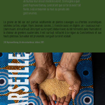
de l'auteur leur en eut révélé le secret. On imagine à quel
point Raymond Dumay, constatant que sa farce avait fait
florès, a dû se bidonner du haut du paradis des
gastronomes.
La graine de blé dur est parfois additionnée de plantes sauvages ou d’herbes aromatiques
séchées (orties, origan, thym, lavande, cardes…). Il existe aussi, en Algérie, un « couscous noir »
(
hammoum
,
el machroub
,
lemzeyet
ou
mzeyet
) élaboré avec du blé fermenté dans l’humidité et
la chaleur de greniers souterrains. Il est surtout rattaché à la région du Constantinois et aux
hauts plateaux. Son odeur est prononcée, son goût corsé et acidulé.
[14] Raymond Dumay,
Du silex au barbecue
, Julliard, 1971.