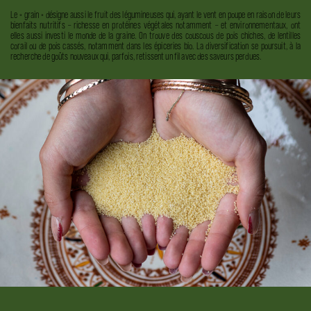
Le « grain » désigne aussi le fruit des légumineuses qui, ayant le vent en poupe en raison de leurs
bienfaits nutritifs – richesse en protéines végétales notamment – et environnementaux, ont
elles aussi investi le monde de la graine. On trouve des couscous de pois chiches, de lentilles
corail ou de pois cassés, notamment dans les épiceries bio. La diversification se poursuit, à la
recherche de goûts nouveaux qui, parfois, retissent un fil avec des saveurs perdues.