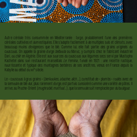
Autre céréale très consommée en Méditerranée : l’orge, probablement l’une des premières
céréales cultivées et domestiquées. Elle s’adapte facilement à de multiples sols et climats, avec
beaucoup moins d’exigences que le blé. Comme lui, elle fait partie des grains originels du
couscous. On appelle la graine d’orge
belboula
au Maroc, y compris chez le fabricant industriel
Dari, ou
chiir
en Algérie. Elle est aux sources du couscous aux légumes secs servi par Mustapha
Kachetel dans son restaurant marseillais
Le Femina
, fondé en 1921 : une recette rustique,
nourrissante et typique des montagnes berbères de ses ancêtres, venus en France depuis la
e
Kabylie au début du xx
siècle.
Le « couscous à gros grains » (
berkoukes, abazine, aïch
…), constitué de « plombs » roulés avec de
la semoule de blé dur, plus rarement d’orge, est parfois considéré comme une variété de pâtes. Il
arrive, au Proche-Orient (
moghrabié, matfoul
…), que la semoule soit remplacée par du boulgour.