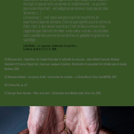
ne s’agit ici que de l’acte de donner, et implicitement – ce qui n’est
pas moins important – de l’obligation de recevoir, mais pas de celui
de rendre. […]
Le couscous […] est aussi don parce qu’il est nourriture, et
nourriture à base de céréales. C’est ce que signifie aussi le terme de
it’âm
, c’est-à-dire don et nourriture. C’est un lieu commun, mais
rappelons que l’aliment céréalier a une valeur sacrale. Les céréales
sont considérées comme un don de Dieu, et gaspiller le grain est un
sacrilège. »
Leïla Babès, « Le couscous comme don et sacrifice »,
La Revue du M.A.U.S.S
n° 8, 1996.
[4] Marceau Gast, « Hypothèse sur l’origine historique et culturelle du couscous », dans Hélène Franconie, Monique
Chastanet et François Sigaut (dir.),
Couscous, boulgour et polenta. Transformer et consommer les céréales dans le monde
,
Karthala, 2010.
[5] Mohamed Oubahli, « Les gestes du blé : transformer les céréales »,
Le Grand Mezzé
, Actes Sud/MUCEM, 2021.
[6] Fatéma Hal,
op. cit.
[7] Georges Ravis-Giordani, « Rites de la mort »,
Dictionnaire de la Méditerranée
, Actes Sud, 2016.