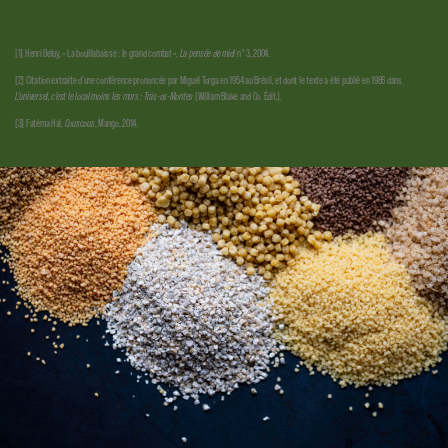
[1] Henri Deluy, « La bouillabaisse : le grand combat »,
La pensée de midi
n° 3, 2004.
[2] Citation extraite d’une conférence prononcée par Miguel Torga en 1954 au Brésil, et dont le texte a été publié en 1986 dans
L’universel, c’est le local moins les murs : Trás-os-Montes
(William Blake and Co. Édit.).
[3] Fatéma Hal,
Couscous
, Mango, 2014.