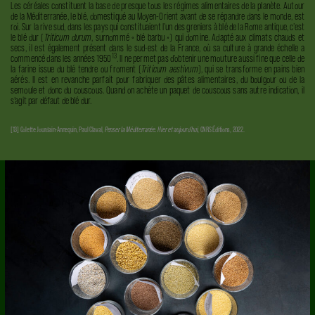
Les céréales constituent la base de presque tous les régimes alimentaires de la planète. Autour
de la Méditerranée, le blé, domestiqué au Moyen-Orient avant de se répandre dans le monde, est
roi. Sur la rive sud, dans les pays qui constituaient l’un des greniers à blé de la Rome antique, c’est
le blé dur (
Triticum durum
, surnommé « blé barbu ») qui domine. Adapté aux climats chauds et
secs, il est également présent dans le sud-est de la France, où sa culture à grande échelle a
13
commencé
dans les années 1950
. Il ne permet pas d’obtenir une mouture aussi fine que celle de
la farine issue du blé tendre ou froment (
Triticum aestivum
), qui se transforme en pains bien
aérés. Il est en revanche parfait pour fabriquer des pâtes alimentaires, du boulgour ou de la
semoule et donc du couscous. Quand on achète un paquet de couscous sans autre indication, il
s’agit par défaut de blé dur.
[13] Colette Jourdain-Annequin, Paul Claval,
Penser la Méditerranée. Hier et aujourd’hui
, CNRS Éditions, 2022.