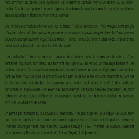
fréquemment du persil, de la coriandre, de la menthe, parfois même de l’aneth ou du céleri-
feuille. Ces herbes peuvent être intégrées directement dans la semoule, dans le bouillon ou
encore ajoutées fraîches au moment du service.
Les herbes aromatiques traversent les cuisines méditerranéennes.
« Nos maquis sont gorgés
d’herbes, elles font donc partie du quotidien. J’irais même jusqu’à dire qu’on leur doit tout : ce sont
toujours elles qui donnent le goût à nos plats ! »
, lance Hamza Deramchi, chef exécutif à la Ferme
de Fossoul, à Alger, et chef au Relais 50, à Marseille.
Une particularité intéressante est l’usage des herbes dans la semoule elle-même. Dans
certaines traditions familiales, notamment en Algérie ou au Maroc, on mélange finement des
herbes hachées à la semoule encore chaude, ce qui lui donne une couleur légèrement verte et un
parfum très frais. Ce type de préparation est parfois associé aux saisons printanières, lorsque
les herbes sont abondantes. Le couscous aux herbes peut aussi être lié à des pratiques
culturelles et symboliques. Par exemple, au printemps, certaines familles préparent des plats
riches en verdure pour célébrer le renouveau de la nature. Les herbes y deviennent alors un
symbole de vitalité et de santé.
On pense par exemple au couscous El-Hammama, « ce plat algérien de la région de Blida, servi
aux femmes après le hammam », comme le rappelle Hamza Deramchi. Ce plat est composé
d’herbes sauvages telles que le Halhal (lavande sauvage), Fliou (menthe de pouliot), Timersat
(marrube noir), Benaâman (coquelicot), Zeitra (thym), Aklil (romarin).