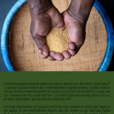
15
Au Moyen Âge apparut aussi une variante de couscous élaborée avec
des miettes de pain rassis
: un pseudo-couscous humble et bon, vraisemblablement originaire du Maroc. En 2008, Frédérick
Grasser-Hermé a remporté le premier prix du jury au
Cous Cous Fest
de San Vito Lo Capo avec
son « Couscous c’est moi, un pain c’est tout ». La recette figure dans l’ouvrage
L'autre couscous,
dix façons de le préparer
, paru aux Éditions de l’Épure en 2010.
En Afrique subsaharienne, les couscous portent des noms variables en fonction des régions et
des peuples. Ils sont essentiellement élaborés avec des céréales ou des tubercules. Hadjira
16