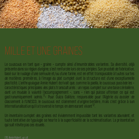
MILLE ET UNE GRAINES
Le couscous en tant que « graine » compte ainsi d’innombrables variantes. Sa diversité, déjà
présente dans sa région d’origine, s’est renforcée lors de ses périples. Son procédé de fabrication,
basé sur le roulage d’une semoule et/ou d’une farine, est en effet transposable à toutes sortes
de matières premières, à l’image du plat complet dont la structure est d’une exceptionnelle
plasticité. L'anthropologue Annie Hubert écrivait que, comme la paella, le couscous possède les «
caractéristiques principales des plats transculturels : un repas complet sur une base céréalière,
dont on module à volonté l'accompagnement », sans «
rien qui puisse offenser ce qui est
11
gastronomiquement admis.
» Pour Ouiza Gallèze, responsable pour l'Algérie du dossier de
classement à l'UNESCO, le couscous est clairement d'origine berbère, mais c'est grâce à son
12
internationalisation qu'il a traversé le temps en
demeurant vivant
.
Un inventaire complet des graines est évidemment impossible tant les variantes abondent, et
toute tentative de typologie se heurte à la superficialité de la schématisation. La présentation
qui suit n’évite pas ces écueils.
[11] Annie Hubert,
op. cit.