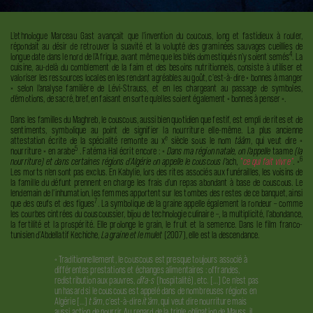
L’ethnologue Marceau Gast avançait que l’invention du coucous, long et fastidieux à rouler,
répondait au désir de retrouver la suavité et la volupté des graminées sauvages cueillies de
4
longue date dans le nord de l’Afrique, avant même que les blés domestiqués n’y soient
semés
. La
cuisine, au-delà du comblement de la faim et des besoins nutritionnels, consiste à utiliser et
valoriser les ressources locales en les rendant agréables au goût, c'est-à-dire « bonnes à manger
» selon l’analyse familière de Lévi-Strauss, et en les chargeant au passage de symboles,
d’émotions, de sacré, bref, en faisant en sorte qu’elles soient également « bonnes à penser ».
Dans les familles du Maghreb, le couscous, aussi bien quotidien que festif, est empli de rites et de
sentiments, symbolique au point de signifier la nourriture elle-même. La plus ancienne
e
attestation écrite de la spécialité remonte au x
siècle sous le nom
tââm
, qui veut dire «
5
nourriture » en
arabe
. Fatéma Hal écrit encore : «
Dans ma région natale, on l'appelle
taame
(la
6
nourriture) et dans certaines régions d'Algérie on appelle le couscous l’
ach
,
"ce qui fait vivre"
.
»
Les morts n’en sont pas exclus. En Kabylie, lors des rites associés aux funérailles, les voisins de
la famille du défunt prennent en charge les frais d’un repas abondant à base de couscous. Le
lendemain de l’inhumation, les femmes apportent sur les tombes des restes de ce banquet, ainsi
7
que des œufs et
des figues
. La symbolique de la graine appelle également la rondeur – comme
les courbes cintrées du couscoussier, bijou de technologie culinaire –, la multiplicité, l’abondance,
la fertilité et la prospérité. Elle prolonge le grain, le fruit et la semence. Dans le film franco-
tunisien d’Abdellatif Kechiche,
La graine et le mulet
(2007), elle est la descendance.
« Traditionnellement, le couscous est presque toujours associé à
différentes prestations et échanges alimentaires : offrandes,
redistribution aux pauvres,
dîfa-s
(hospitalité), etc. […] Ce n’est pas
un hasard si le couscous est appelé dans de nombreuses régions en
Algérie […]
t’âm
, c’est-à-dire
it’âm
, qui veut dire nourriture mais
aussi action de nourrir. Au regard de la triple obligation de Mauss, il