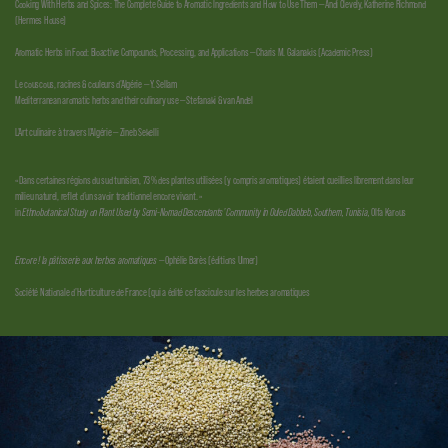
Cooking With Herbs and Spices: The Complete Guide to Aromatic Ingredients and How to Use Them — Andi Clevely, Katherine Richmond
(Hermes House)
Aromatic Herbs in Food: Bioactive Compounds, Processing, and Applications — Charis M. Galanakis (Academic Press)
Le couscous, racines & couleurs d’Algérie — Y. Sellam
Mediterranean aromatic herbs and their culinary use — Stefanaki & van Andel
L’Art culinaire à travers l’Algérie — Zineb Sekelli
« Dans certaines régions du sud tunisien, 73 % des plantes utilisées (y compris aromatiques) étaient cueillies librement dans leur
milieu naturel, reflet d’un savoir traditionnel encore vivant. »
in
Ethnobotanical Study on Plant Used by Semi-Nomad Descendants’ Community in Ouled Dabbeb, Southern, Tunisia,
Olfa Karous
Encore ! la pâtisserie aux herbes aromatiques
— Ophélie Barès (éditions Ulmer)
Société Nationale d’Horticulture de France (qui a édité ce fascicule sur les herbes aromatiques