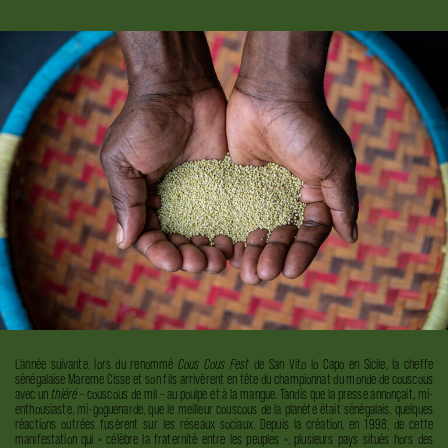
L’année suivante, lors du renommé
Cous Cous Fest
de San Vito lo Capo en Sicile, la cheffe
sénégalaise Mareme Cisse et son fils arrivèrent en tête du championnat du monde de couscous
avec un
thiéré
– couscous de mil – au poulpe et à la mangue. Tandis que la presse annonçait, mi-
enthousiaste, mi-goguenarde, que le meilleur couscous de la planète était sénégalais, quelques
réactions outrées fusèrent sur les réseaux sociaux. Depuis la création, en 1998, de cette
manifestation qui « célèbre la fraternité entre les peuples », plusieurs pays situés hors des