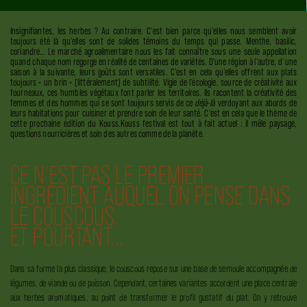
Insignifiantes, les herbes ? Au contraire. C’est bien parce qu’elles nous semblent avoir
toujours été là qu’elles sont de solides témoins du temps qui passe. Menthe, basilic,
coriandre… Le marché agroalimentaire nous les fait connaître sous une seule appellation
quand chaque nom regorge en réalité de centaines de variétés. D'une région à l’autre, d’une
saison à la suivante, leurs goûts sont versatiles. C’est en cela qu’elles offrent aux plats
toujours « un brin » (littéralement) de subtilité. Vigie de l’écologie, source de créativité aux
fourneaux, ces humbles végétaux font parler les territoires. Ils racontent la créativité des
femmes et des hommes qui se sont toujours servis de ce
déjà-là
verdoyant aux abords de
leurs habitations pour cuisiner et prendre soin de leur santé. C’est en cela que le thème de
cette prochaine édition du Kouss.Kouss festival est tout à fait actuel : il mêle paysage,
questions nourricières et soin des autres comme de la planète.
CE N’EST PAS LE PREMIER
INGRÉDIENT AUQUEL ON PENSE DANS
LE COUSCOUS.
ET POURTANT…
Dans sa forme la plus classique, le couscous repose sur une base de semoule accompagnée de
légumes, de viande ou de poisson. Cependant, certaines variantes accordent une place centrale
aux herbes aromatiques, au point de transformer le profil gustatif du plat. On y retrouve