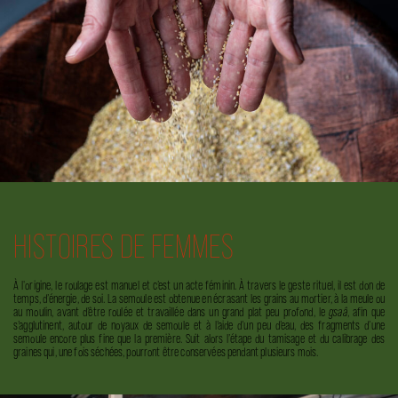
HISTOIRES DE FEMMES
À l'origine, le roulage est manuel et c’est un acte féminin. À travers le geste rituel, il est don de
temps, d’énergie, de soi. La semoule est obtenue en écrasant les grains au mortier, à la meule ou
au moulin, avant d’être roulée et travaillée dans un grand plat peu profond, le
gsaâ
, afin que
s’agglutinent, autour de noyaux de semoule et à l’aide d’un peu d’eau, des fragments d’une
semoule encore plus fine que la première. Suit alors l’étape du tamisage et du calibrage des
graines qui, une fois séchées, pourront être conservées pendant plusieurs mois.