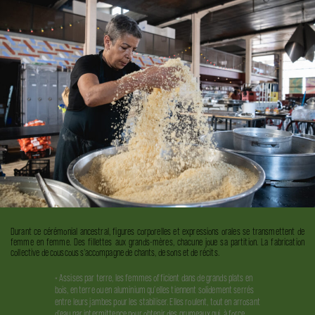
Durant ce cérémonial ancestral, figures corporelles et expressions orales se transmettent de
femme en femme. Des fillettes aux grands-mères, chacune joue sa partition. La fabrication
collective de couscous s’accompagne de chants, de sons et de récits.
« Assises par terre, les femmes officient dans de grands plats en
bois, en terre ou en aluminium qu'elles tiennent solidement serrés
entre leurs jambes pour les stabiliser. Elles roulent, tout en arrosant
d'eau par intermittence pour obtenir des grumeaux qui, à force