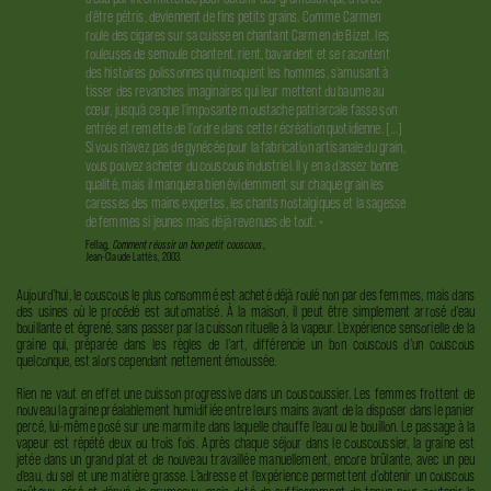
d'être pétris, deviennent de fins petits grains. Comme Carmen
roule des cigares sur sa cuisse en chantant Carmen de Bizet, les
rouleuses de semoule chantent, rient, bavardent et se racontent
des histoires polissonnes qui moquent les hommes, s'amusant à
tisser des revanches imaginaires qui leur mettent du baume au
cœur, jusqu'à ce que l'imposante moustache patriarcale fasse son
entrée et remette de l'ordre dans cette récréation quotidienne. […]
Si vous n'avez pas de gynécée pour la fabrication artisanale du grain,
vous pouvez acheter du couscous industriel. Il y en a d'assez bonne
qualité, mais il manquera bien évidemment sur chaque grain les
caresses des mains expertes, les chants nostalgiques et la sagesse
de femmes si jeunes mais déjà revenues de tout. »
Fellag,
Comment réussir un bon petit couscous
,
Jean-Claude Lattès, 2003.
Aujourd’hui, le couscous le plus consommé est acheté déjà roulé non par des femmes, mais dans
des usines où le procédé est automatisé. À la maison, il peut être simplement arrosé d’eau
bouillante et égrené, sans passer par la cuisson rituelle à la vapeur. L’expérience sensorielle de la
graine qui, préparée dans les règles de l’art, différencie un bon couscous d’un couscous
quelconque, est alors cependant nettement émoussée.
Rien ne vaut en effet une cuisson progressive dans un couscoussier. Les femmes frottent de
nouveau la graine préalablement humidifiée entre leurs mains avant de la disposer dans le panier
percé, lui-même posé sur une marmite dans laquelle chauffe l’eau ou le bouillon. Le passage à la
vapeur est répété deux ou trois fois. Après chaque séjour dans le couscoussier, la graine est
jetée dans un grand plat et de nouveau travaillée manuellement, encore brûlante, avec un peu
d’eau, du sel et une matière grasse. L’adresse et l’expérience permettent d’obtenir un couscous