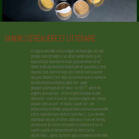
VAN(NE) CÉRÉALIÈRE ET LITTÉRAIRE
La région naturelle de la Limagne, en Auvergne, est une
grande zone céréalière. La culture de blé tendre y est
e
aujourd’hui prédominante mais, jusqu’au début du xx
siècle, le blé dur destiné à la semoule et aux pâtes y était
répandu, tout comme l’orge. On y faisait aussi pousser
des pois chiches. C’est dans ce contexte que le facétieux
écrivain
Raymond Dumay, dans son « guide
14
géogastronomique de la France » en 1971
, ancre les
origines du couscous… en Auvergne. Il évoque un plat
dénommé «
couchi-coucha
» qu'accompagne une « sauce
piquante dite
arrizat
» et ajoute, taquin, qu'« une
préparation semblable, quoique moins savoureuse semble
s'être répandue dans d'autres contrées. […] Les hordes
islamiques déçues à Poitiers dans leurs rêves de hareng,
de morue et de crème normande se rabattirent sur le
couchi-coucha
et l’emportèrent sur leurs terres
déshéritées », après, du reste, que la trisaïeule maternelle