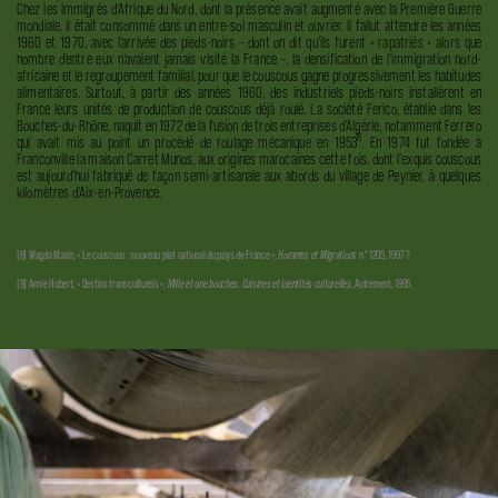
Chez les immigrés d'Afrique du Nord, dont la présence avait augmenté avec la Première Guerre
mondiale, il était consommé dans un entre-soi masculin et ouvrier. Il fallut attendre les années
1960 et 1970, avec l'arrivée des pieds-noirs – dont on dit qu’ils furent « rapatriés » alors que
nombre d’entre eux n’avaient jamais visité la France –, la densification de l'immigration nord-
africaine et le regroupement familial, pour que le couscous gagne progressivement les habitudes
alimentaires. Surtout, à partir des années 1960, des industriels pieds-noirs installèrent en
France leurs unités de production de couscous déjà roulé. La société Ferico, établie dans les
Bouches-du-Rhône, naquit en 1972 de la fusion de trois entreprises d'Algérie, notamment
Ferrero
8
qui avait mis au point un procédé de roulage mécanique en 1953
. En 1974 fut fondée à
Franconville la maison Carret Munos, aux origines marocaines cette fois, dont l'exquis couscous
est aujourd'hui fabriqué de façon semi-artisanale aux abords du village de Peynier, à quelques
kilomètres d'Aix-en-Provence.
[8] Wagda Marin, « Le couscous : nouveau plat national du pays de France »,
Hommes et Migrations
n° 1205, 1997 ?
[9] Annie Hubert, « Destins transculturels »,
Mille et une bouches. Cuisines et identités culturelles
, Autrement, 1995.