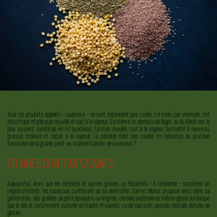
Tous les produits appelés « couscous » ne sont cependant pas roulés. Le fonio, par exemple, est
décortiqué et pilé puis mouillé et cuit à la vapeur. De même, le
dambou
du Niger ou du Bénin est le
plus souvent constitué de riz concassé, tamisé, mouillé, cuit à la vapeur, humidifié à nouveau,
graissé, malaxé et recuit à la vapeur. La céréale n’est pas roulée. En l’absence du procédé
fondateur de la graine, peut-on vraiment parler de couscous ?
GRAINES CONTEMPORAINES
Aujourd’hui, alors que les céréales et autres graines ou féculents « à l’ancienne » suscitent un
regain d’intérêt, les couscous continuent de se diversifier. Carret Munos propose ainsi, dans sa
gamme bio, des graines de petit épeautre ou engrain, céréale ancienne du même genre botanique
que le blé et notamment cultivée en Haute-Provence, ou de sarrasin, pseudo-céréale dénuée de
gluten.