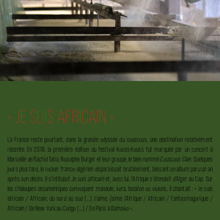
« JE SUIS AFRICAIN »
La France reste pourtant, dans la grande odyssée du couscous, une destination relativement
récente. En 2018, la première édition du festival Kouss·Kouss fut marquée par un concert à
Marseille de Rachid Taha, Rodolphe Burger et leur groupe, le bien nommé
Couscous Clan
. Quelques
jours plus tard, le rocker franco-algérien disparaissait brutalement, laissant un album paru un an
après son décès. Il s'intitulait
Je suis africain
et, avec lui, l'Afrique s'étendait d'Alger au Cap. Sur
les chaloupes œcuméniques convoquant mandole, kora, balafon ou violons, il chantait : « Je suis
africain / Africain, du nord au sud […] J'aime, j'aime l'Afrique / Africain / Fantasmagorique /
Africain / De New York au Congo […] / De Paris à Bamako ».